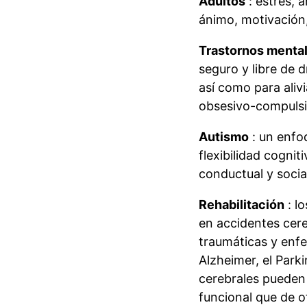
Adultos
: estrés, 
ánimo, motivación
Trastornos menta
seguro y libre de d
así como para alivi
obsesivo-compulsiv
Autismo
: un enfo
flexibilidad cogniti
conductual y socia
Rehabilitación
: l
en accidentes cere
traumáticas y enf
Alzheimer, el Parki
cerebrales pueden 
funcional que de o