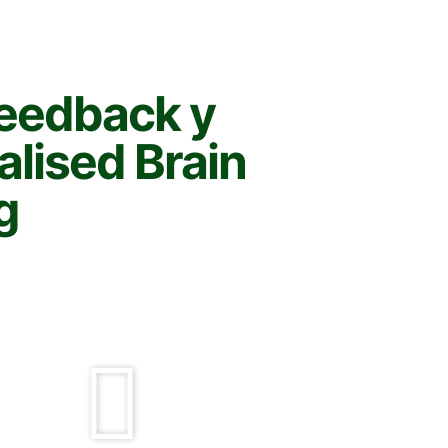
eedback y
lised Brain
g