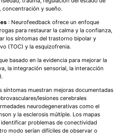
ansiedad, trauma, regulación del estado de
, concentración y sueño.
les
: Neurofeedback ofrece un enfoque
rogas para restaurar la calma y la confianza,
ar los síntomas del trastorno bipolar y
o (TOC) y la esquizofrenia.
que basado en la evidencia para mejorar la
va, la integración sensorial, la interacción
l.
os síntomas muestran mejoras documentadas
brovasculares/lesiones cerebrales
ermedades neurodegenerativas como el
nson y la esclerosis múltiple.
Los mapas
identificar problemas de conectividad
tro modo serían difíciles de observar o