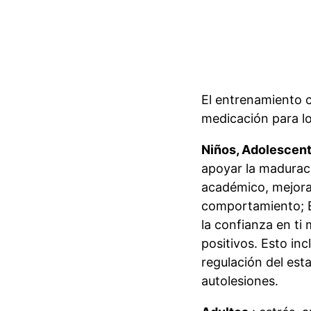
El entrenamiento 
medicación para l
Niños, Adolescen
apoyar la maduraci
académico, mejorar 
comportamiento;
la confianza en t
positivos.
Esto inc
regulación del est
autolesiones.