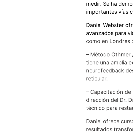
medir.
Se ha demos
importantes vías c
Daniel Webster of
avanzados para vis
como en Londres
:
– Método Othmer / 
tiene una amplia e
neurofeedback dest
reticular.
– Capacitación de
dirección del Dr.
D
técnico para resta
Daniel ofrece cur
resultados transf