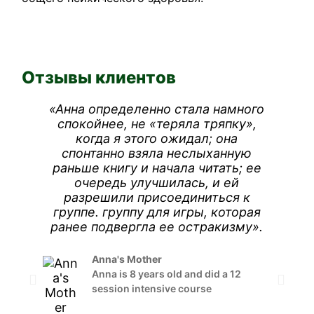
Отзывы клиентов
«Анна определенно стала намного
«
спокойнее, не «теряла тряпку»,
когда я этого ожидал; она
о
спонтанно взяла неслыханную
раньше книгу и начала читать; ее
очередь улучшилась, и ей
разрешили присоединиться к
з
группе. группу для игры, которая
ранее подвергла ее остракизму».
м
Anna's Mother
Anna is 8 years old and did a 12
к
session intensive course
аг