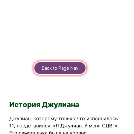
Back to Page Nav
Back to Page Nav
История Джулиана
Джулиан, которому только что исполнилось
11, представился: «Я Джулиан. У меня СДВГ».
Его самооценка была на уровне.