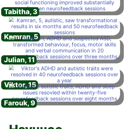
Tabitha, 3
Kamran, 5
Julian, 11
Viktor, 15
Farouk, 9